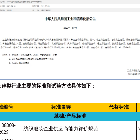
及鞋类行业主要的标准和试验方法具体如下
：
准编号
标准名称
代替标准
基础/产品标准
T 08008-
纺织服装企业供应商能力评价规范
-
N
2025