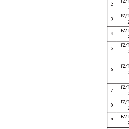
FZ/
2
FZ/
3
FZ/
4
FZ/
5
FZ/
6
FZ/
7
FZ/
8
FZ/
9