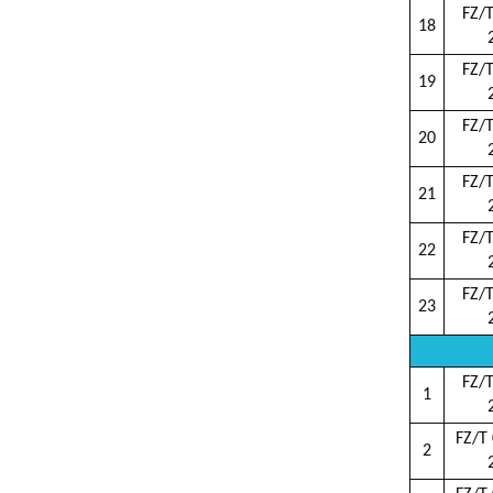
FZ/
18
FZ/
19
FZ/
20
FZ/
21
FZ/
22
FZ/
23
FZ/
1
FZ/T
2