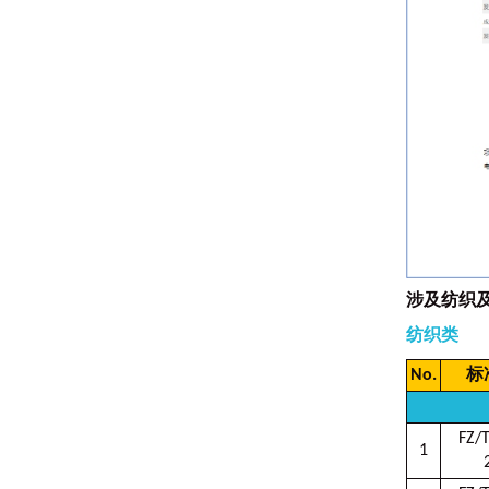
涉及纺织
纺织类
No.
标
FZ/
1