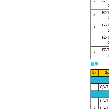
FZ/T
3
FZ/
4
FZ/
5
FZ/
6
FZ/
7
鞋类
No.
标
1
QB/T
1
HG/T
2
HG/T