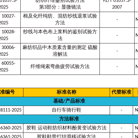
 01057.3-
纺织纤维鉴别试验方法
FZ/T 01057.3-
2025
第3部分：显微镜法
2007
T 10027-
棉及化纤纯纺、混纺纱线退浆试验
-
N
2025
方法
T 10028-
纱线与本色布上浆料的鉴别试验方
-
N
2025
法
T 30006-
麻纺织品中木质素含量的测定 硫酸
-
N
2025
溶解法
T 60055-
纤维绳索弯曲疲劳试验方法
-
N
2025
准编号
标准名称
代替标准
基础/产品标准
 8111-2025
自行车骑行鞋
-
N
方法标准
 6360-2025
胶鞋 运动鞋纺织材料酚黄变试验方法
-
N
 6361-2025
胶鞋鞋带打结滑移试验方法
-
N