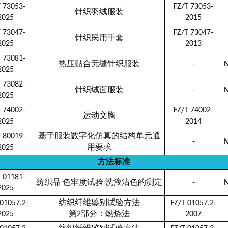
T 73053-
FZ/T 73053-
针织羽绒服装
2025
2015
T 73047-
FZ/T 73047-
针织民用手套
2025
2013
T 73081-
热压贴合无缝针织服装
-
N
2025
T 73082-
针织绒面服装
-
N
2025
T 74002-
FZ/T 74002-
运动文胸
2025
2014
T 80019-
基于服装数字化仿真的结构单元通
-
N
2025
用要求
方法标准
T 01181-
纺织品 色牢度试验 洗液沾色的测定
-
N
2025
 01057.2-
纺织纤维鉴别试验方法
FZ/T 01057.2-
2025
第2部分：燃烧法
2007