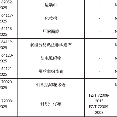
T 62052-
运动巾
-
N
2025
T 64117-
化妆棉
-
N
2025
T 64118-
压缩面膜
-
N
2025
T 64119-
双组分纺粘法非织造布
-
N
2025
T 64120-
防电弧织物
-
N
2025
T 64121-
蚕丝非织造布
-
N
2025
T 70020-
针织品印花术语
-
N
2025
FZ/T 72008-
T 72008-
2015
针织牛仔布
2025
FZ/T 72009-
2008