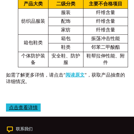
产品大类
二级分类
主要不合格项目
服装
纤维含量
纺织品服装
配饰
纤维含量
家纺
纤维含量
箱包
振荡冲击性能
箱包鞋类
鞋类
邻苯二甲酸酯
个体防护装
安全鞋、防护
鞋帮拉伸性能、附
备
服
件
如需了解更多详情，请点击“
阅读原文
”，获取产品抽查的
详细情况。
点击查看详情
联系我们