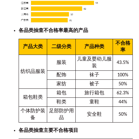
各品类抽查不合格率最高的产品
不合格
产品大类
二级分类
产品种类
率
儿童及婴幼儿服
服装
43.5%
装
纺织品服装
配饰
袜子
100%
家纺
被子
50%
箱包
旅行箱包
62.3%
箱包鞋类
鞋类
童鞋
44%
个体防护装
足部防护用
安全鞋
50%
备
品
各品类抽查主要不合格项目