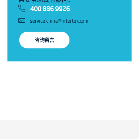
400 886 9926
service.china@intertek.com
咨询留言