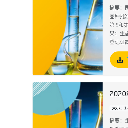
摘要：
品种批准
第 5
果；生态
登记证
2020
大小：1.
摘要：生