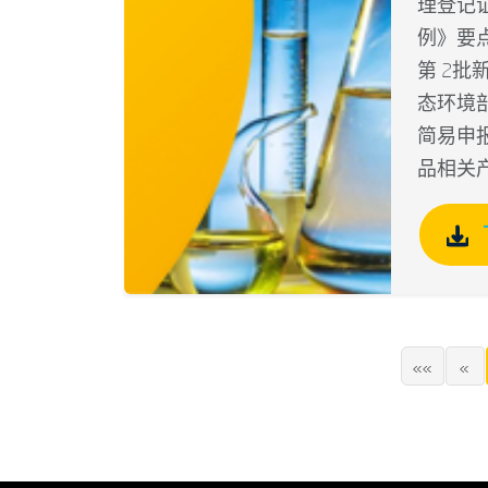
理登记
例》要点
第 2
态环境部
简易申报
品相关产
««
«