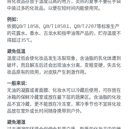
将化妆品存放于温度过高的地方，炎热的夏季不要在手袋
中装过多的化妆品，以便在短时间内能使用完。
例如：
依据QB/T 1858、QB/T 1858.1、QB/T 2287等标准生产
的花露水，香水、古龙水和指甲油等产品的，贮存温度不
得超过35°C。
避免低温
温度过低会使化妆品发生冻裂现象，含油脂的乳化体遭到
破坏，而且解冻后还会出现油水分离，变粗变硬，失去化
妆品原有的效用，对皮肤产生刺激作用。
一般来说：
无油的凝露或者面膜、化妆水可以冷藏后使用，可存放在
冰箱的保鲜冷藏室或放在最下层的蔬果区。含油脂的化妆
品不宜冷藏，更不能放在冷冻室，寒冷季节也不宜将化妆
品放在室外或长时间随身携带到户外。
避免潮湿
过于潮湿的环境会促使含有蛋白质、脂质的化妆品中的微